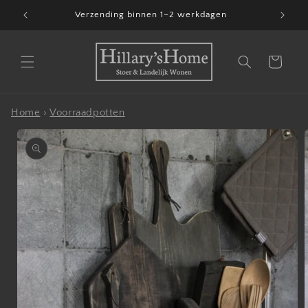
Meteen
Verzending binnen 1–2 werkdagen
naar de
content
Winkelwagen
Home
›
Voorraadpotten
Ga direct naar
productinformatie