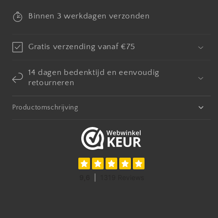
houten
houten
deksel
deksel
Binnen 3 werkdagen verzonden
en
en
lepel
lepel
groot
groot
Gratis verzending vanaf €75
14 dagen bedenktijd en eenvoudig
retourneren
Productomschrijving