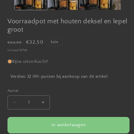
Voorraadpot met houten deksel en lepel
groot
Normale
Aanbiedingsprijs
€32,50
Sale
€53,99
prijs
Inclusief BTW.
Bijna uitverkocht!
Verdien 32 HH-punten bij aankoop van dit artikel.
Aantal
Aantal
Aantal
verlagen
verhogen
voor
voor
Voorraadpot
Voorraadpot
In winkelwagen
met
met